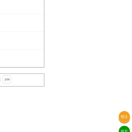
169
投注
留言