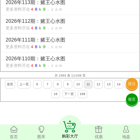
2026年113期：赌王心水图
更多资料尽在
４
８
ｋ９
．ｃｏｍ
2026年112期：赌王心水图
更多资料尽在
４
８
ｋ９
．ｃｏｍ
2026年111期：赌王心水图
更多资料尽在
４
８
ｋ９
．ｃｏｍ
2026年110期：赌王心水图
更多资料尽在
４
８
ｋ９
．ｃｏｍ
共 1684 条 11/169 页
投注
首页
上一页
6
7
8
9
10
11
12
13
14
15
16
下一页
169
留言
购彩大厅
首页
图库
优惠
地盘