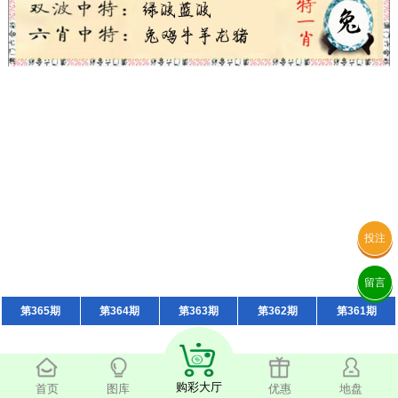
投注
留言
第365期
第364期
第363期
第362期
第361期
购彩大厅
首页
图库
优惠
地盘