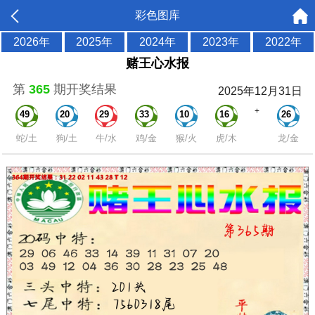
彩色图库
2026年
2025年
2024年
2023年
2022年
赌王心水报
第
365
期开奖结果
2025年12月31日
+
49
20
29
33
10
16
26
蛇/土
狗/土
牛/水
鸡/金
猴/火
虎/木
龙/金