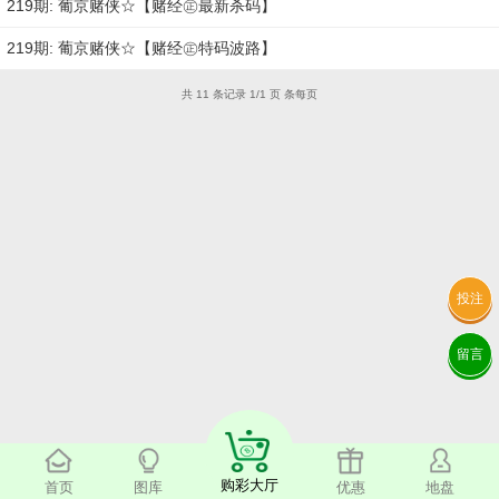
219期: 葡京赌侠☆【赌经㊣最新杀码】
219期: 葡京赌侠☆【赌经㊣特码波路】
共 11 条记录 1/1 页 条每页
投注
留言
购彩大厅
首页
图库
优惠
地盘